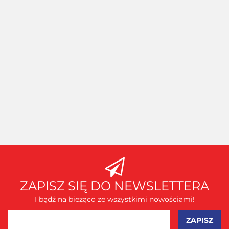
AMAZING
ART -
AMAZING
AMAZING
AMAZING ART
PALETA
ART -
ART - PILN
- CĄŻKI
DO
PRECYZYJNA
MODELARS
Oferta hurtowa
MODELARSKIE
MIESZANIA
PENSETA
dla
PŁASKI
Oferta hurtowa dla
Oferta hurtowa d
Oferta hurtowa dla
zalogowanych
FARB
PINCETA
zalogowanych
100/180
zalogowanych
zalogowanych
DUŻA
13,5cm
ZAPISZ SIĘ DO NEWSLETTERA
I bądź na bieżąco ze wszystkimi nowościami!