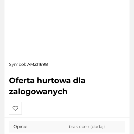
Symbol:
AMZ11698
Oferta hurtowa dla
zalogowanych
Do
Opinie
brak ocen
(dodaj)