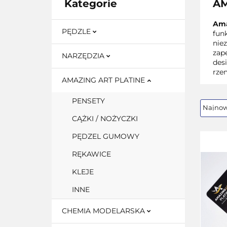
Kategorie
AM
Ama
PĘDZLE
funk
niez
zap
NARZĘDZIA
des
rze
AMAZING ART PLATINE
PENSETY
CĄŻKI / NOŻYCZKI
PĘDZEL GUMOWY
RĘKAWICE
KLEJE
INNE
CHEMIA MODELARSKA