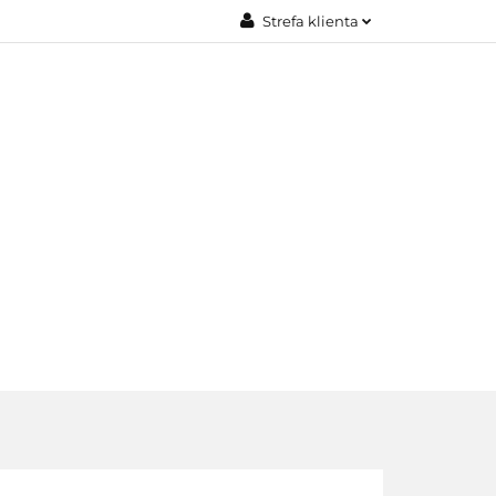
Strefa klienta
JE
Zaloguj się
Załóż konto
Dodaj zgłoszenie
Zgody cookies
EDAŻE
KONTAKT