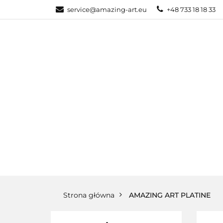
service@amazing-art.eu
+48 733 18 18 33
KATEGORIE
WYPRZEDAŻE
KATEGORIE
PAKIETY
Strona główna
AMAZING ART PLATINE