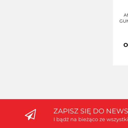
A
GU
O
ZAPISZ SIĘ DO NEW
I bądź na bieżąco ze wszyst