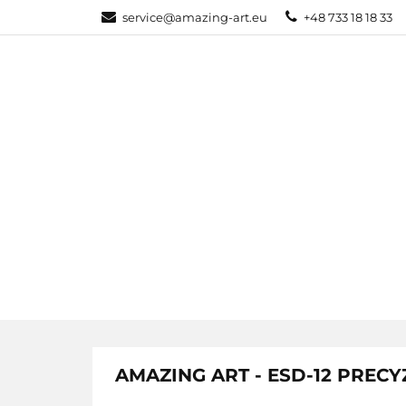
service@amazing-art.eu
+48 733 18 18 33
KATEGORIE
WYPRZEDAŻE
KATEGORIE
PAKIETY
AMAZING ART - ESD-12 PRECY