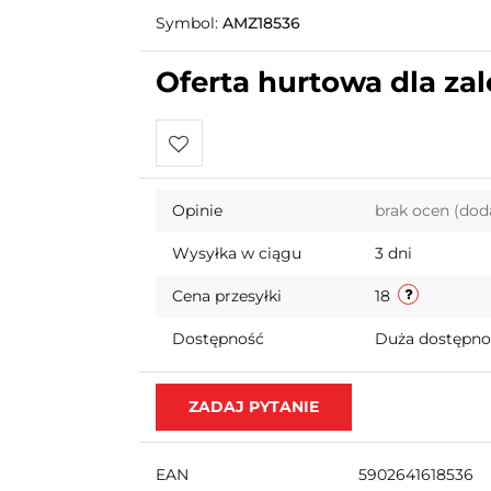
Symbol:
AMZ18536
Oferta hurtowa dla z
Do
Opinie
brak ocen
(dod
przechowalni
Wysyłka w ciągu
3 dni
Cena przesyłki
18
Dostępność
Duża dostępn
ZADAJ PYTANIE
EAN
5902641618536