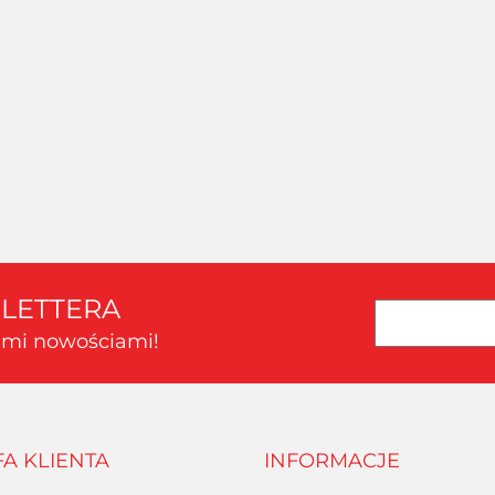
AMAZING ART -
AMAZING ART - PILNIK
AMAZIN
PALETA DO MIESZANIA
MODELARSKI PŁASKI
MODEL
FARB DUŻA
100/180
Oferta hurtowa dla zalogowanych
Oferta hurtowa dla zalogowanych
Oferta hu
SLETTERA
kimi nowościami!
FA KLIENTA
INFORMACJE