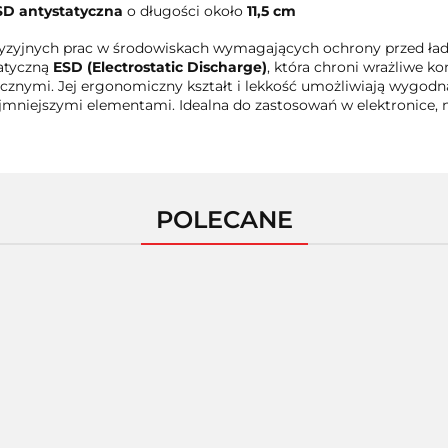
D antystatyczna
o długości około
11,5 cm
ecyzyjnych prac w środowiskach wymagających ochrony przed ła
tatyczną
ESD (Electrostatic Discharge)
, która chroni wrażliwe 
ymi. Jej ergonomiczny kształt i lekkość umożliwiają wygodną 
mniejszymi elementami. Idealna do zastosowań w elektronice, n
POLECANE