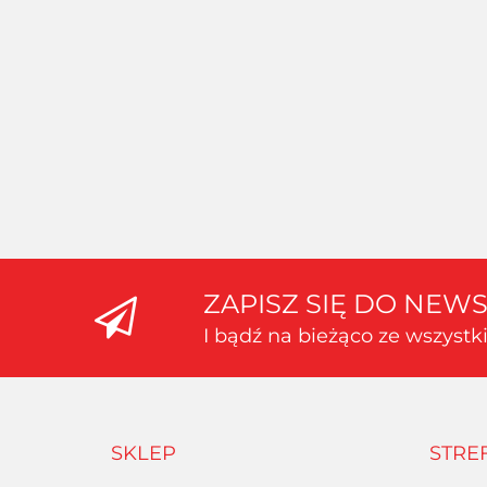
AMAZING ART -
CĄŻKI
MODELARSKIE
Oferta hurtowa dla
AMAZING ART -
zalogowanych
PRECYZYJNA PENSETA
PINCETA 13,5cm
Oferta hurtowa dla zalogowanych
ZAPISZ SIĘ DO NEW
I bądź na bieżąco ze wszyst
SKLEP
STRE