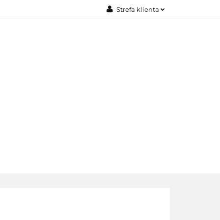
Strefa klienta
JE
Zaloguj się
Załóż konto
Dodaj zgłoszenie
Zgody cookies
EDAŻE
KONTAKT