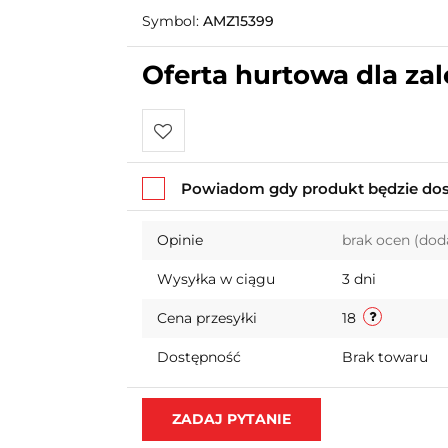
Symbol:
AMZ15399
Oferta hurtowa dla z
Do
Powiadom gdy produkt będzie do
przechowalni
Opinie
brak ocen
(dod
Wysyłka w ciągu
3 dni
Cena przesyłki
18
Dostępność
Brak towaru
ZADAJ PYTANIE