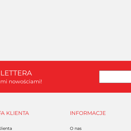
AMAZING ART -
AMAZING ART - PILNIK
AMAZIN
PALETA DO MIESZANIA
MODELARSKI PŁASKI
MODEL
FARB DUŻA
100/180
Oferta hurtowa dla zalogowanych
Oferta hurtowa dla zalogowanych
Oferta hu
SLETTERA
kimi nowościami!
FA KLIENTA
INFORMACJE
lienta
O nas