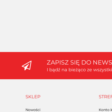
CĄŻKI
MODELARSKIE
Oferta hurtowa dla
AMAZING ART -
zalogowanych
PRECYZYJNA PENSETA
PINCETA 13,5cm
Oferta hurtowa dla zalogowanych
ZAPISZ SIĘ DO NEW
I bądź na bieżąco ze wszyst
SKLEP
STRE
Nowości
Konto k