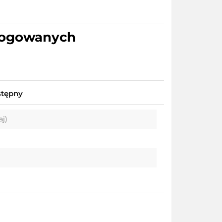
alogowanych
stępny
aj)