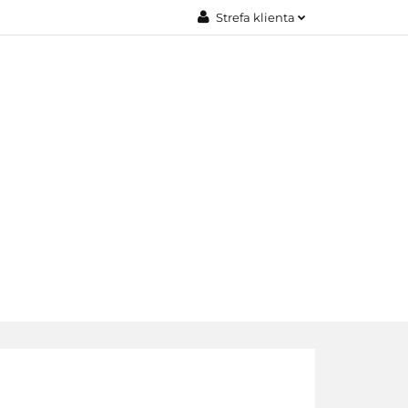
Strefa klienta
JE
Zaloguj się
Załóż konto
Dodaj zgłoszenie
Zgody cookies
EDAŻE
KONTAKT