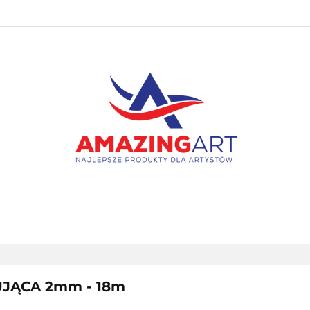
PAKIETY
NOWOŚCI
BESTSELLERY
PROMOC
KONTAKT
NOWOŚCI
BESTSELLERY
PROMOCJE
WYPRZ
UJĄCA 2mm - 18m