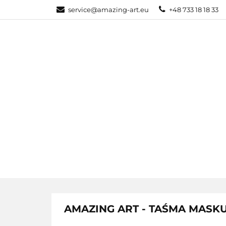
service@amazing-art.eu
+48 733 18 18 33
KATEGORIE
WYPRZEDAŻE
KATEGORIE
PAKIETY
AMAZING ART - TAŚMA MASK