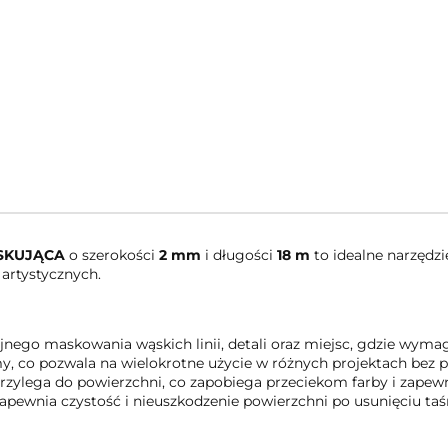
ASKUJĄCA
o szerokości
2 mm
i długości
18 m
to idealne narzędz
artystycznych.
jnego maskowania wąskich linii, detali oraz miejsc, gdzie wyma
my, co pozwala na wielokrotne użycie w różnych projektach bez p
rzylega do powierzchni, co zapobiega przeciekom farby i zapewn
o zapewnia czystość i nieuszkodzenie powierzchni po usunięciu ta