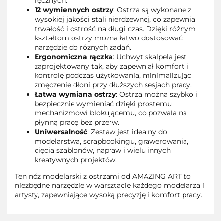
ręcznych.
12 wymiennych ostrzy
: Ostrza są wykonane z
wysokiej jakości stali nierdzewnej, co zapewnia
trwałość i ostrość na długi czas. Dzięki różnym
kształtom ostrzy można łatwo dostosować
narzędzie do różnych zadań.
Ergonomiczna rączka
: Uchwyt skalpela jest
zaprojektowany tak, aby zapewniał komfort i
kontrolę podczas użytkowania, minimalizując
zmęczenie dłoni przy dłuższych sesjach pracy.
Łatwa wymiana ostrzy
: Ostrza można szybko i
bezpiecznie wymieniać dzięki prostemu
mechanizmowi blokującemu, co pozwala na
płynną pracę bez przerw.
Uniwersalność
: Zestaw jest idealny do
modelarstwa, scrapbookingu, grawerowania,
cięcia szablonów, napraw i wielu innych
kreatywnych projektów.
Ten nóż modelarski z ostrzami od AMAZING ART to
niezbędne narzędzie w warsztacie każdego modelarza i
artysty, zapewniające wysoką precyzję i komfort pracy.