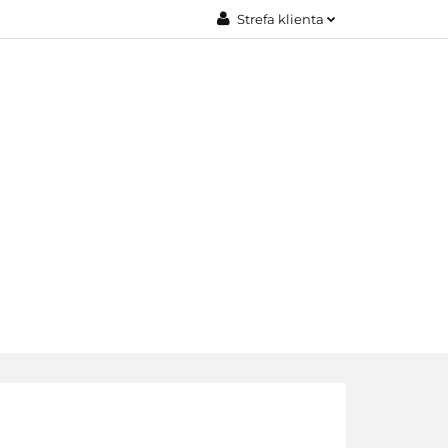
Strefa klienta
JE
Zaloguj się
Załóż konto
Dodaj zgłoszenie
Zgody cookies
EDAŻE
KONTAKT