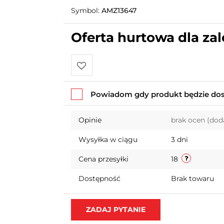
Symbol:
AMZ13647
Oferta hurtowa dla z
Do
Powiadom gdy produkt będzie do
przechowalni
Opinie
brak ocen
(dod
Wysyłka w ciągu
3 dni
Cena przesyłki
18
Dostępność
Brak towaru
ZADAJ PYTANIE