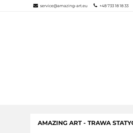
service@amazing-art.eu
+48 733 18 18 33
KATEGORIE
WYPRZEDAŻE
KATEGORIE
PAKIETY
AMAZING ART - TRAWA STATY