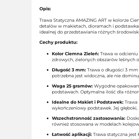
Opis:
Trawa Statyczna AMAZING ART w kolorze Ciemn
detalów w makietach, dioramach i podstawkach
idealnej do przedstawiania różnych środowisk
Cechy produktu:
Kolor Ciemna Zieleń:
Trawa w odcieniu
zdrowych, zielonych obszarów leśnych or
Długość 3 mm:
Trawa o długości 3 mm i
potrzebna jest widoczna, ale nie dominu
Waga 25 gramów:
Wygodne opakowanie 
podstawach. Optymalna ilość dla różno
Idealne do Makiet i Podstawek:
Trawa 
wykończeniowy podstawek. Jej głęboki, 
Wszechstronność zastosowania:
Doskon
również stosowana w modelach kolejowyc
Łatwość aplikacji:
Trawa statyczna jest 