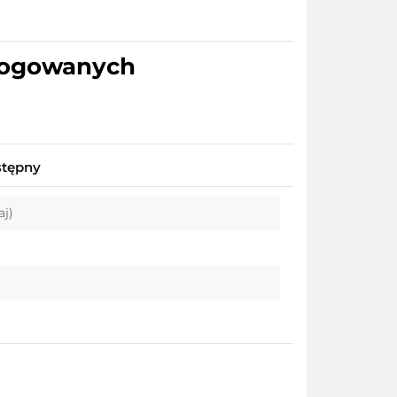
alogowanych
stępny
aj)