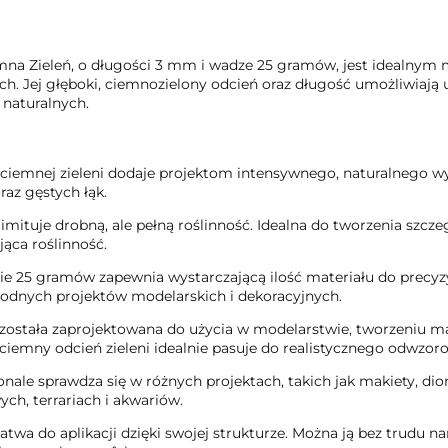
a Zieleń, o długości 3 mm i wadze 25 gramów, jest idealnym m
. Jej głęboki, ciemnozielony odcień oraz długość umożliwiają uz
 naturalnych.
 ciemnej zieleni dodaje projektom intensywnego, naturalnego 
az gęstych łąk.
mituje drobną, ale pełną roślinność. Idealna do tworzenia szcz
jąca roślinność.
25 gramów zapewnia wystarczającą ilość materiału do precyzyj
rodnych projektów modelarskich i dekoracyjnych.
została zaprojektowana do użycia w modelarstwie, tworzeniu ma
ciemny odcień zieleni idealnie pasuje do realistycznego odwzor
ale sprawdza się w różnych projektach, takich jak makiety, dio
h, terrariach i akwariów.
łatwa do aplikacji dzięki swojej strukturze. Można ją bez trudu 