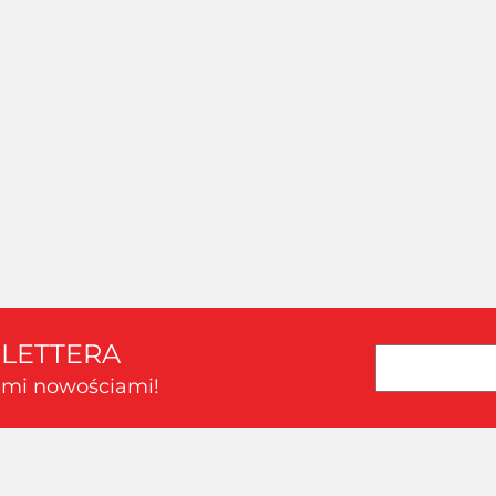
AMAZING ART -
AMAZING ART - PILNIK
AMAZIN
PALETA DO MIESZANIA
MODELARSKI PŁASKI
MODEL
FARB DUŻA
100/180
Oferta hurtowa dla zalogowanych
Oferta hurtowa dla zalogowanych
Oferta hu
SLETTERA
kimi nowościami!