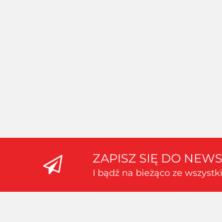
AMAZING ART -
CĄŻKI
MODELARSKIE
Oferta hurtowa dla
AMAZING ART -
zalogowanych
PRECYZYJNA PENSETA
PINCETA 13,5cm
Oferta hurtowa dla zalogowanych
ZAPISZ SIĘ DO NEW
I bądź na bieżąco ze wszyst