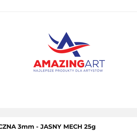
PAKIETY
NOWOŚCI
BESTSELLERY
PROMOC
KONTAKT
NOWOŚCI
BESTSELLERY
PROMOCJE
WYPRZ
CZNA 3mm - JASNY MECH 25g