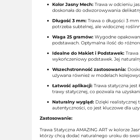
Kolor Jasny Mech:
Trawa w odcieniu ja
doskonała do odwzorowywania delikatny
Długość 3 mm:
Trawa o długości 3 mm im
potrzeba subtelnej, ale widocznej roślinn
Waga 25 gramów:
Wygodne opakowanie 
podstawach. Optymalna ilość do różnor
Idealne do Makiet i Podstawek:
Trawa 
wykończeniowy podstawek. Jej naturalny 
Wszechstronność zastosowania:
Doskon
używana również w modelach kolejowych,
Łatwość aplikacji:
Trawa statyczna jest 
trawy statycznej, co pozwala na uzyskan
Naturalny wygląd:
Dzięki realistycznej
autentyczności, co jest kluczowe dla uz
Zastosowanie:
Trawa Statyczna AMAZING ART w kolorze Jasn
którzy chcą dodać naturalnego uroku do swoic