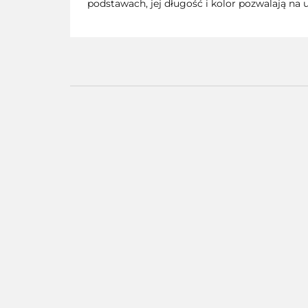
podstawach, jej długość i kolor pozwalają na u
AMAZING ART -
CĄŻKI
MODELARSKIE
Oferta hurtowa dla
AMAZING ART -
zalogowanych
PRECYZYJNA PENSETA