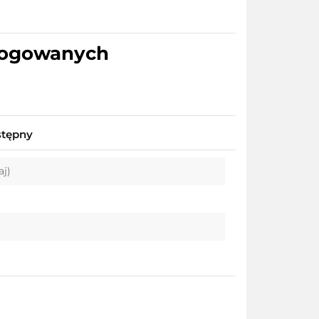
alogowanych
stępny
aj)