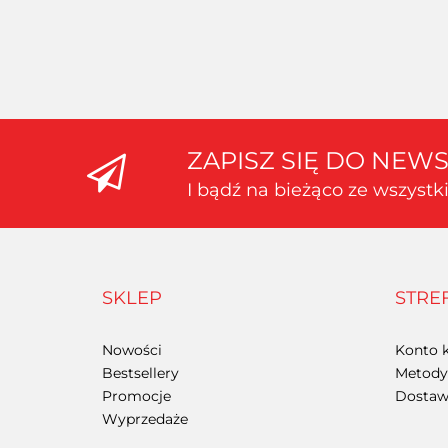
PINCETA 13,5cm
Oferta hurtowa dla zalogowanych
ZAPISZ SIĘ DO NEW
I bądź na bieżąco ze wszyst
SKLEP
STRE
Nowości
Konto k
Bestsellery
Metody 
Promocje
Dostawa
Wyprzedaże