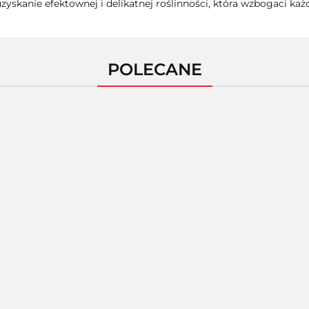
zyskanie efektownej i delikatnej roślinności, która wzbogaci każ
POLECANE
AMAZING ART -
AMAZING ART - PILNIK
AMAZIN
PALETA DO MIESZANIA
MODELARSKI PŁASKI
MODEL
FARB DUŻA
100/180