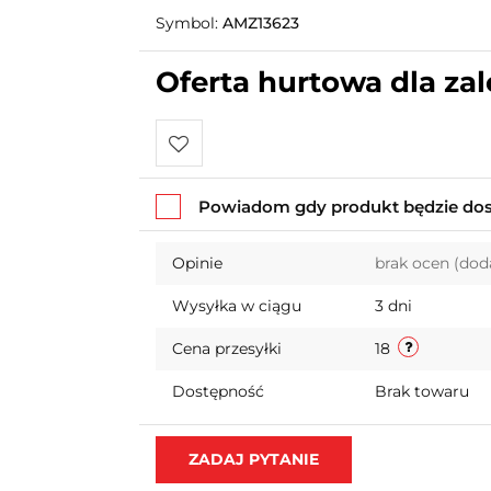
Symbol:
AMZ13623
Oferta hurtowa dla z
Do
Powiadom gdy produkt będzie do
przechowalni
Opinie
brak ocen
(dod
Wysyłka w ciągu
3 dni
Cena przesyłki
18
Dostępność
Brak towaru
ZADAJ PYTANIE