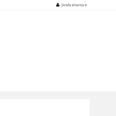
Strefa klienta
JE
Zaloguj się
Załóż konto
Dodaj zgłoszenie
Zgody cookies
EDAŻE
KONTAKT