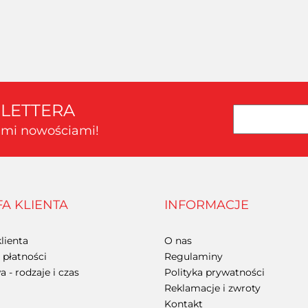
Oferta hurtowa dla zalogowanych
Oferta hurtowa dla zalogowanych
Oferta hu
SLETTERA
kimi nowościami!
FA KLIENTA
INFORMACJE
lienta
O nas
płatności
Regulaminy
 - rodzaje i czas
Polityka prywatności
Reklamacje i zwroty
Kontakt