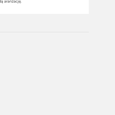
dą aranżację.
G ART - SKALPEL
AMAZING ART - NÓŻ
ARSKI RED + 5
SKALPEL MODELARSKI +