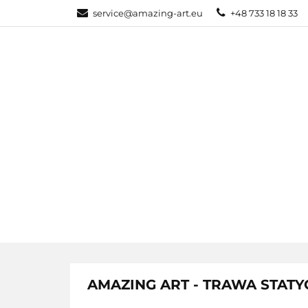
service@amazing-art.eu
+48 733 18 18 33
KATEGORIE
WYPRZEDAŻE
KATEGORIE
PAKIETY
AMAZING ART - TRAWA STATY