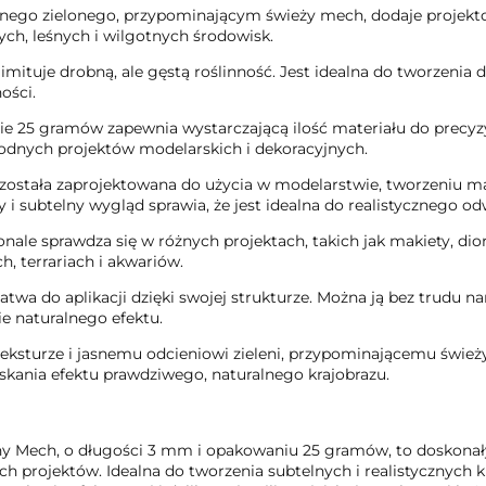
snego zielonego, przypominającym świeży mech, dodaje projekto
ch, leśnych i wilgotnych środowisk.
ituje drobną, ale gęstą roślinność. Jest idealna do tworzenia 
ości.
25 gramów zapewnia wystarczającą ilość materiału do precyzyj
odnych projektów modelarskich i dekoracyjnych.
została zaprojektowana do użycia w modelarstwie, tworzeniu ma
i subtelny wygląd sprawia, że jest idealna do realistycznego od
ale sprawdza się w różnych projektach, takich jak makiety, dior
 terrariach i akwariów.
łatwa do aplikacji dzięki swojej strukturze. Można ją bez trudu 
ie naturalnego efektu.
 teksturze i jasnemu odcieniowi zieleni, przypominającemu śwież
yskania efektu prawdziwego, naturalnego krajobrazu.
y Mech, o długości 3 mm i opakowaniu 25 gramów, to doskonały
h projektów. Idealna do tworzenia subtelnych i realistycznych 