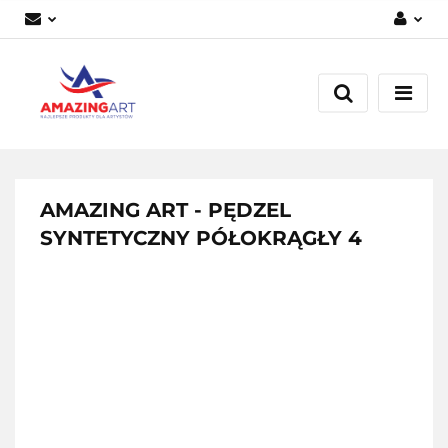
Zaloguj się
Załóż konto
Dodaj zgłoszenie
Zgody cookies
AMAZING ART - PĘDZEL
SYNTETYCZNY PÓŁOKRĄGŁY 4