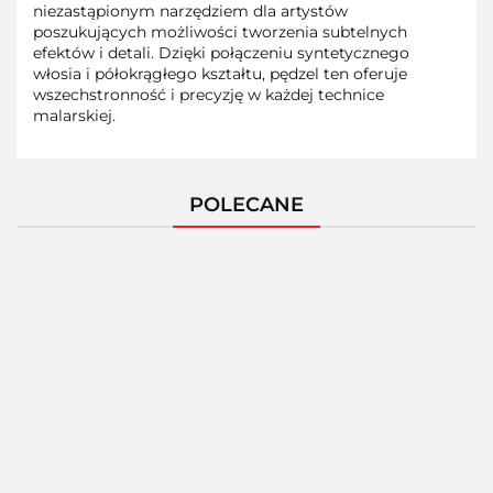
niezastąpionym narzędziem dla artystów
poszukujących możliwości tworzenia subtelnych
efektów i detali. Dzięki połączeniu syntetycznego
włosia i półokrągłego kształtu, pędzel ten oferuje
wszechstronność i precyzję w każdej technice
malarskiej.
POLECANE
AMAZING
ART -
AMAZING
AMAZING
AMAZING ART
PALETA
ART -
ART - PILN
- CĄŻKI
DO
PRECYZYJNA
MODELARS
Oferta hurtowa
MODELARSKIE