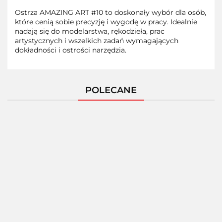
Ostrza AMAZING ART #10 to doskonały wybór dla osób,
które cenią sobie precyzję i wygodę w pracy. Idealnie
nadają się do modelarstwa, rękodzieła, prac
artystycznych i wszelkich zadań wymagających
dokładności i ostrości narzędzia.
POLECANE
AMAZING
ART -
AMAZING
AMAZING
AMAZING ART
PALETA
ART -
ART - PILN
- CĄŻKI
DO
PRECYZYJNA
MODELARS
Oferta hurtowa
MODELARSKIE
MIESZANIA
PENSETA
dla
Oferta hurtowa dla