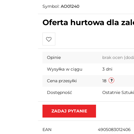
Symbol:
AO01240
Oferta hurtowa dla z
Do
Opinie
brak ocen
(dod
przechowalni
Wysyłka w ciągu
3 dni
Cena przesyłki
18
Dostępność
Ostatnie Sztuk
ZADAJ PYTANIE
EAN
4905083012406