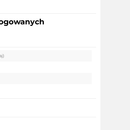
alogowanych
aj)
i