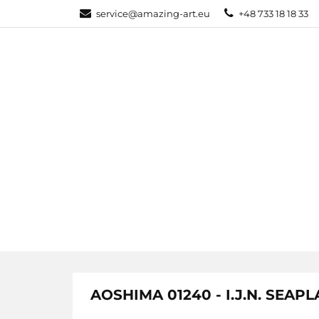
service@amazing-art.eu
+48 733 18 18 33
KATEGORIE
WYPRZEDAŻE
KATEGORIE
PAKIETY
AOSHIMA 01240 - I.J.N. SE