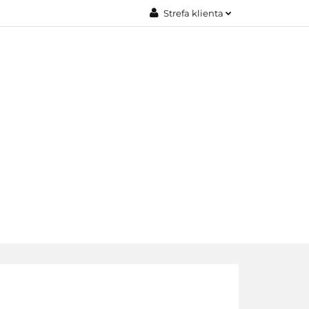
Strefa klienta
JE
Zaloguj się
Załóż konto
Dodaj zgłoszenie
Zgody cookies
EDAŻE
KONTAKT