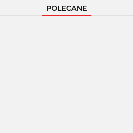
POLECANE
AMAZING ART -
AMAZING ART - PILNIK
AMAZIN
PALETA DO MIESZANIA
MODELARSKI PŁASKI
MODEL
FARB DUŻA
100/180
Oferta hurtowa dla zalogowanych
Oferta hurtowa dla zalogowanych
Oferta hu