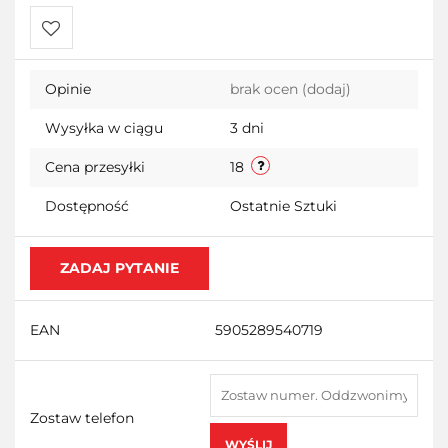
Do
Opinie
brak ocen
(dodaj)
przechowalni
Wysyłka w ciągu
3 dni
Cena przesyłki
18
Dostępność
Ostatnie Sztuki
ZADAJ PYTANIE
EAN
5905289540719
Zostaw telefon
WYŚLIJ